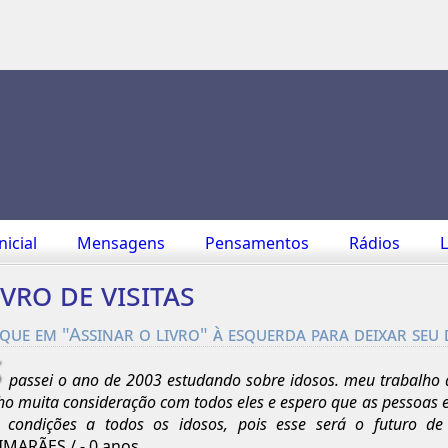
nicial
Mensagens
Pensamentos
Rádios
L
ivro de visitas
ique em "Assinar o livro" à esquerda para deixar seu
passei o ano de 2003 estudando sobre idosos. meu trabalho 
ho muita consideração com todos eles e espero que as pessoas
 condições a todos os idosos, pois esse será o futuro de
MARÃES / - 0 anos