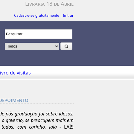
Livraria 18 de Abril
Cadastre-se gratuitamente
|
Entrar
ivro de visitas
 depoimento
de pós graduação foi sobre idosos.
 e o governo, se preocupem mais em
 todos. com carinho, lalá
- LAÏS