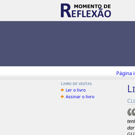
Página i
Livro de visitas
L
Ler o livro
Assinar o livro
Cl
ten
dar
GUI