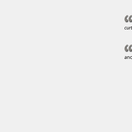
cur
an