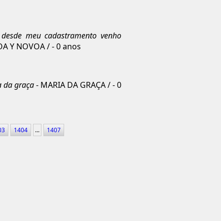
. desde meu cadastramento venho
A Y NOVOA / - 0 anos
a da graça
- MARIA DA GRAÇA / - 0
03
1404
...
1407