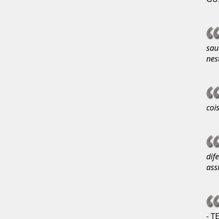
sau
nes
coi
dif
ass
- T