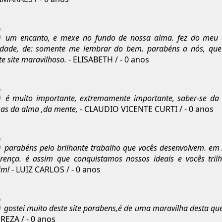
um encanto, e mexe no fundo de nossa alma. fez do meu 
dade, de: somente me lembrar do bem. parabéns a nós, que t
te site maravilhoso.
- ELISABETH / - 0 anos
é muito importante, extremamente importante, saber-se da 
sas da alma ,da mente,
- CLAUDIO VICENTE CURTI / - 0 anos
parabéns pelo brilhante trabalho que vocês desenvolvem. em 
erença. é assim que conquistamos nossos ideais e vocês tri
im!
- LUIZ CARLOS / - 0 anos
gostei muito deste site parabens,é de uma maravilha desta qu
EREZA / - 0 anos