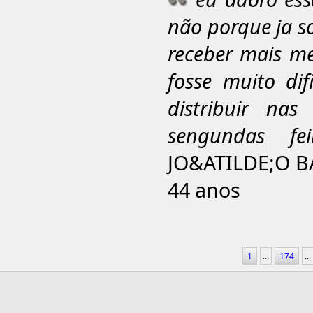
não porque ja so
receber mais m
fosse muito di
distribuir na
sengundas f
JO&ATILDE;O B
44 anos
1
...
174
...