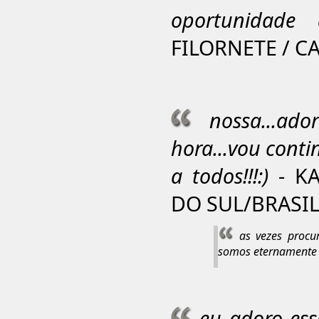
oportunidade 
FILORNETE / CA
nossa...ado
hora...vou conti
a todos!!!:)
- KA
DO SUL/BRASIL 
as vezes procu
somos eternamente 
eu adoro es