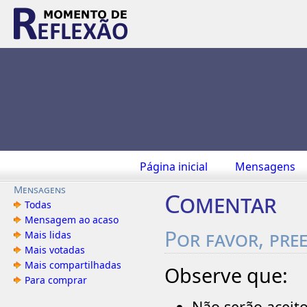
Página inicial
Mensagens
Mensagens
Comentar
Todas
Mensagem ao acaso
Por favor, pre
Mais lidas
Mais votadas
Mais compartilhadas
Observe que:
Para comprar
Não serão aceit