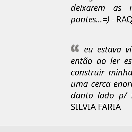
deixarem as m
pontes...=)
- RA
eu estava v
então ao ler 
construir minh
uma cerca enor
danto lado p/ 
SILVIA FARIA