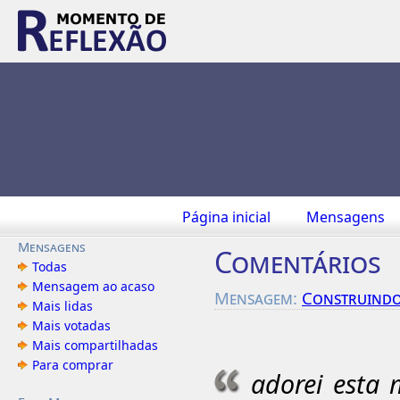
Página inicial
Mensagens
Mensagens
Comentários
Todas
Mensagem ao acaso
Mensagem:
Construindo
Mais lidas
Mais votadas
Mais compartilhadas
Para comprar
adorei esta