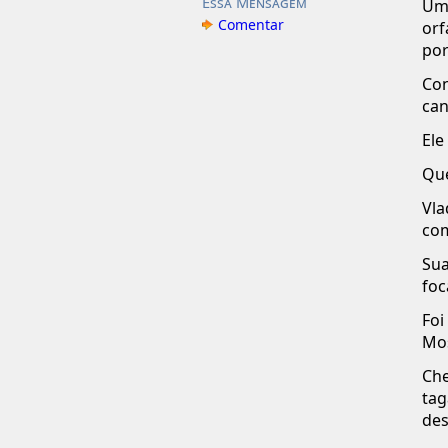
Essa Mensagem
Um
Comentar
orf
por
Con
can
Ele
Que
Vl
com
Sua
foc
Foi
Mos
Ch
tag
des