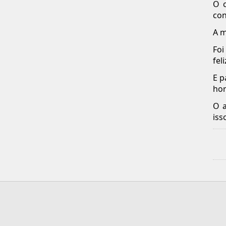
O 
con
A m
Foi
feli
E p
hor
O a
iss