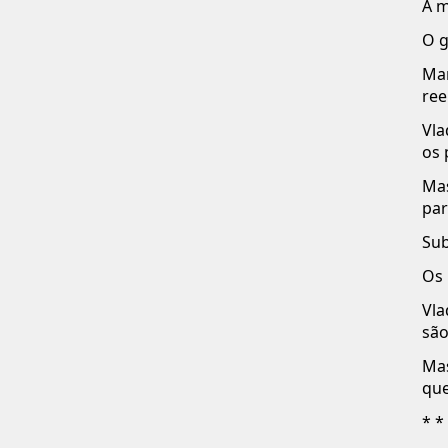
A m
O g
Ma
ree
Vla
os 
Mas
par
Sub
Os 
Vla
são
Mas
que
* *