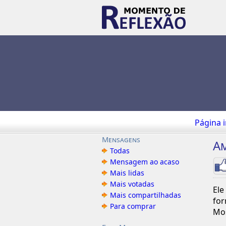
Página i
Mensagens
Am
Todas
Mensagem ao acaso
Mais lidas
Mais votadas
Ele
Mais compartilhadas
for
Para comprar
Mo