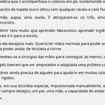
édica que o acompanhava o colocou em pé, sustentando-o
aroto de topete louro olhou sem qualquer receio e com for
mãe, papai, amo vocês. E abraçaram-se os três, em
ncontro.
dimir teve muito que aprender. Necessitou aprender ing
pais e ir para a escola.
 ele desejava mais. Queria ter mãos normais para poder e
a poder andar de bicicleta e correr.
meteu-se a cirurgias das mãos para conseguir, ao menos, q
pés tiveram que ser amputados e adaptada uma prótese c
dimir ainda precisa de alguém para ajudá-lo em muitas cois
 rígidos.
, em sua bicicleta especial, impulsionada manualmente, e
 sempre desejou: um pai, uma mãe, a capacidade de andar 
 *