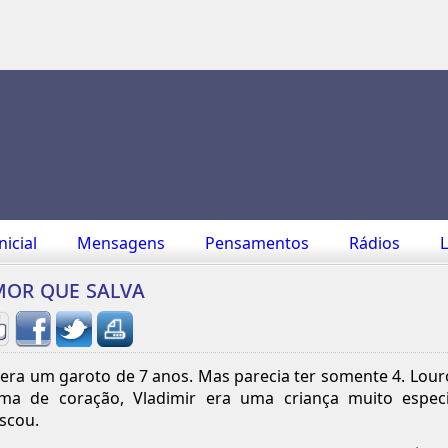
nicial
Mensagens
Pensamentos
Rádios
L
or que salva
 era um garoto de 7 anos. Mas parecia ter somente 4. Lou
ma de coração, Vladimir era uma criança muito especi
scou.