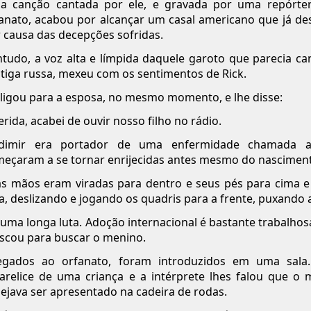
a canção cantada por ele, e gravada por uma repórte
anato, acabou por alcançar um casal americano que já desi
 causa das decepções sofridas.
tudo, a voz alta e límpida daquele garoto que parecia c
tiga russa, mexeu com os sentimentos de Rick.
 ligou para a esposa, no mesmo momento, e lhe disse:
rida, acabei de ouvir nosso filho no rádio.
adimir era portador de uma enfermidade chamada art
eçaram a se tornar enrijecidas antes mesmo do nascimen
s mãos eram viradas para dentro e seus pés para cima e
a, deslizando e jogando os quadris para a frente, puxando 
 uma longa luta. Adoção internacional é bastante trabalhosa 
cou para buscar o menino.
egados ao orfanato, foram introduzidos em uma sala
arelice de uma criança e a intérprete lhes falou que o
ejava ser apresentado na cadeira de rodas.