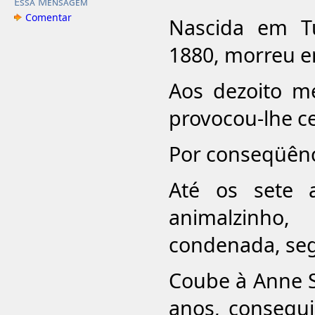
Essa Mensagem
Comentar
Nascida em T
1880, morreu e
Aos dezoito m
provocou-lhe ce
Por conseqüênc
Até os sete 
animalzinho,
condenada, seg
Coube à Anne Su
anos, conseguir