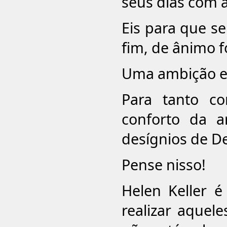
seus dias com a
Eis para que ser
fim, de ânimo fo
Uma ambição eu
Para tanto c
conforto da a
desígnios de D
Pense nisso!
Helen Keller 
realizar aquel