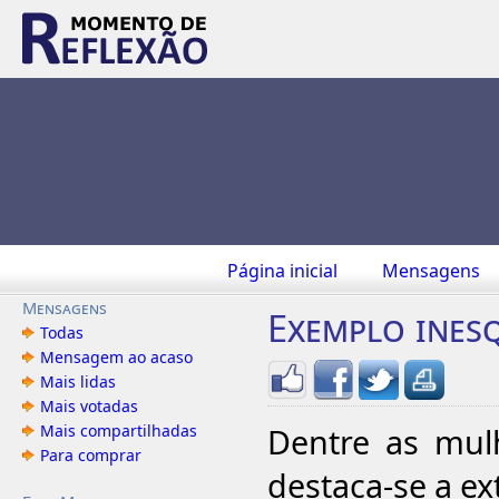
Página inicial
Mensagens
Mensagens
Exemplo ines
Todas
Mensagem ao acaso
Mais lidas
Mais votadas
Mais compartilhadas
Dentre as mulh
Para comprar
destaca-se a ext