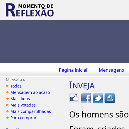
Página inicial
Mensagens
Mensagens
Inveja
Todas
Mensagem ao acaso
Mais lidas
Mais votadas
Mais compartilhadas
Os homens são 
Para comprar
Foram criados 