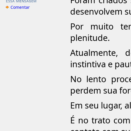
Essa Mensagem
Comentar
desenvolvem su
Por muito te
plenitude.
Atualmente, 
instintiva e pa
No lento proce
perdem sua for
Em seu lugar, a
É no trato co