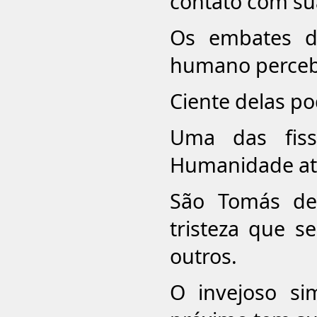
contato com sua
Os embates do
humano percebe
Ciente delas p
Uma das fiss
Humanidade atu
São Tomás de
tristeza que s
outros.
O invejoso s