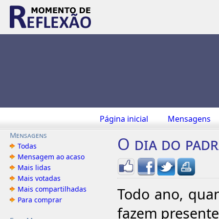
Página inicial
Mensagens
Mensagens
O dia do pad
Todas
Mensagem ao acaso
Mais lidas
Mais votadas
Mais compartilhadas
Todo ano, qua
Para comprar
fazem presentes