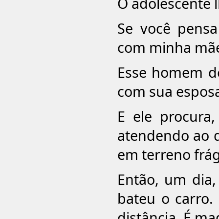
O adolescente l
Se você pens
com minha mãe,
Esse homem de
com sua esposa
E ele procura,
atendendo ao qu
em terreno frági
Então, um dia,
bateu o carro.
distância. É m