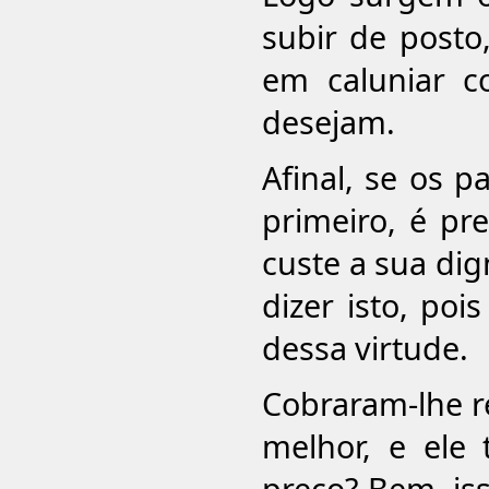
subir de posto
em caluniar c
desejam.
Afinal, se os 
primeiro, é pr
custe a sua dig
dizer isto, poi
dessa virtude.
Cobraram-lhe re
melhor, e ele 
preço? Bem, is