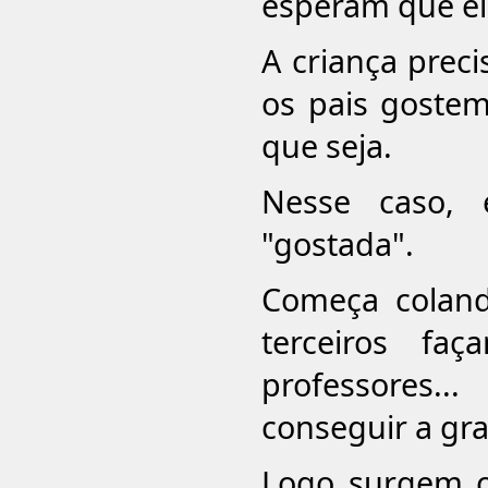
esperam que ela
A criança preci
os pais gostem
que seja.
Nesse caso, 
"gostada".
Começa coland
terceiros fa
professores.
conseguir a gr
Logo surgem o