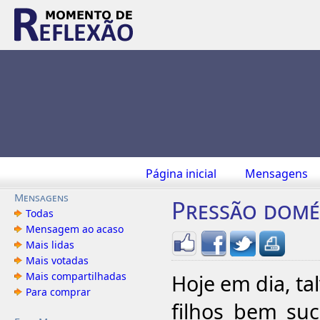
Página inicial
Mensagens
Mensagens
Pressão domé
Todas
Mensagem ao acaso
Mais lidas
Mais votadas
Mais compartilhadas
Hoje em dia, ta
Para comprar
filhos bem su