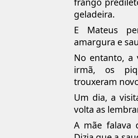
frango predile
geladeira.
E Mateus pe
amargura e sa
No entanto, a 
irmã, os piq
trouxeram novo 
Um dia, a visi
volta as lembran
A mãe falava 
Dizia que a sa