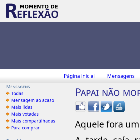
Página inicial
Mensagens
Mensagens
Papai não mo
Todas
Mensagem ao acaso
Mais lidas
Mais votadas
Mais compartilhadas
Aquele fora um 
Para comprar
A tarde caía 