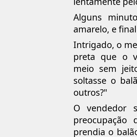
lentamente pelo
Alguns minut
amarelo, e fin
Intrigado, o m
preta que o v
meio sem jeit
soltasse o bal
outros?"
O vendedor s
preocupação 
prendia o balã