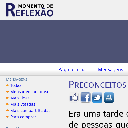
Página inicial
Mensagens
Mensagens
Preconceitos
Todas
Mensagem ao acaso
Mais lidas
Mais votadas
Mais compartilhadas
Era uma tarde 
Para comprar
de pessoas que