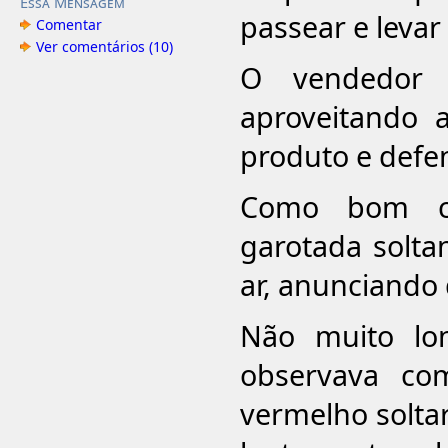
Essa Mensagem
passear e levar 
Comentar
Ver comentários (10)
O vendedor 
aproveitando a
produto e defen
Como bom co
garotada solta
ar, anunciando
Não muito lo
observava co
vermelho solta