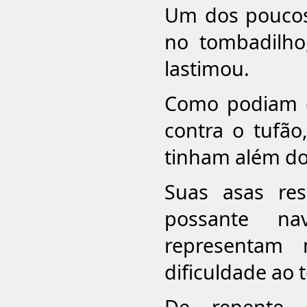
Um dos poucos
no tombadilho
lastimou.
Como podiam el
contra o tufã
tinham além do 
Suas asas res
possante n
representam 
dificuldade ao 
De repente,