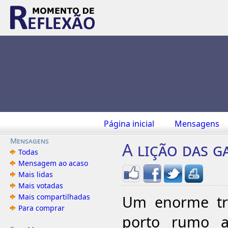
Página inicial
Mensagens
Mensagens
A lição das g
Todas
Mensagem ao acaso
Mais lidas
Mais votadas
Mais compartilhadas
Um enorme tra
Para comprar
porto rumo a