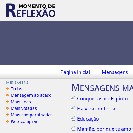
Página inicial
Mensagens
Mensagens
Mensagens ma
Todas
Mensagem ao acaso
Conquistas do Espírito
Mais lidas
Mais votadas
E a vida continua...
Mais compartilhadas
Educação
Para comprar
Mamãe, por que te amo 