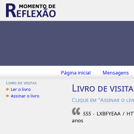
Página inicial
Mensagens
Livro de visitas
Livro de visita
Ler o livro
Assinar o livro
Clique em "Assinar o li
555
- LXBFYEAA / HT
anos