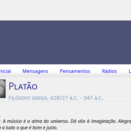
nicial
Mensagens
Pensamentos
Rádios
L
Platão
Filósofo grego, 428/27 a.C. - 347 a.C.
A música é a alma do universo. Dá vôo à imaginação. Alegra o
a a tudo o que é bom e justo.