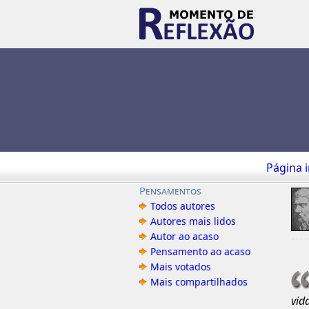
Página i
Pensamentos
Todos autores
Autores mais lidos
Autor ao acaso
Pensamento ao acaso
Mais votados
Mais compartilhados
vid