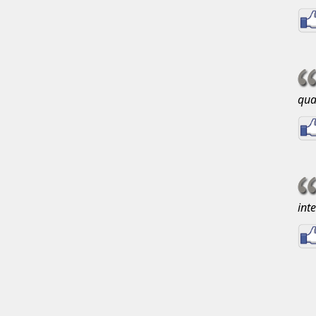
qua
int