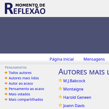
Página inicial
Mensagens
Pensamentos
Autores mais 
Todos autores
Autores mais lidos
M.J.Babcock
Autor ao acaso
Pensamento ao acaso
Montaigne
Mais votados
Harold Geneen
Mais compartilhados
Joann Davis