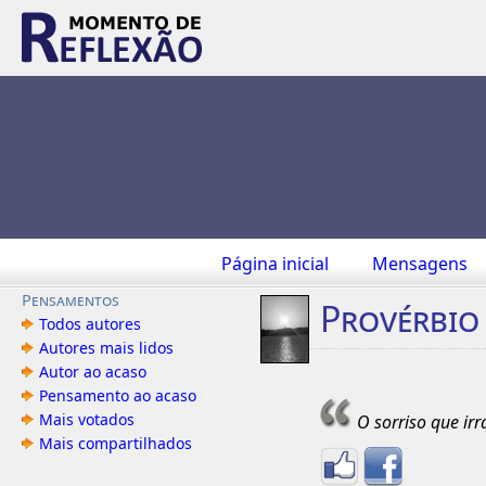
Página inicial
Mensagens
Pensamentos
Provérbio
Todos autores
Autores mais lidos
Autor ao acaso
Pensamento ao acaso
Mais votados
O sorriso que irra
Mais compartilhados