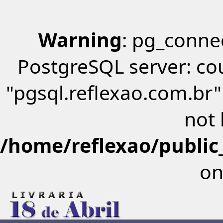
Warning
: pg_connec
PostgreSQL server: co
"pgsql.reflexao.com.br"
not
/home/reflexao/public_
on