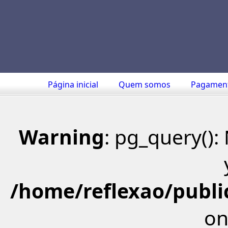
Página inicial
Quem somos
Pagamen
Warning
: pg_query()
/home/reflexao/public
on