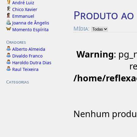
André Luiz
Chico Xavier
Produto ao
Emmanuel
Joanna de Ângelis
Mídia:
Momento Espírita
Oradores
Alberto Almeida
Warning
: pg_
Divaldo Franco
Haroldo Dutra Dias
r
Raul Teixeira
/home/reflexao
Categorias
Nenhum produt