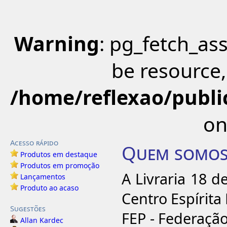
Warning
: pg_fetch_as
be resource,
/home/reflexao/public
on
Acesso rápido
Quem somo
Produtos em destaque
Produtos em promoção
A Livraria 18 
Lançamentos
Produto ao acaso
Centro Espírita
Sugestões
FEP - Federaçã
Allan Kardec