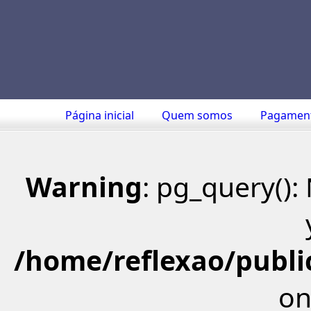
Página inicial
Quem somos
Pagamen
Warning
: pg_query()
/home/reflexao/public
on