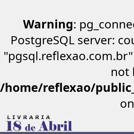
Warning
: pg_connec
PostgreSQL server: co
"pgsql.reflexao.com.br"
not
/home/reflexao/public_
on