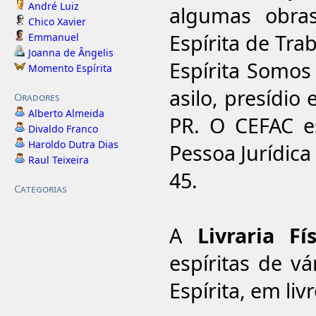
André Luiz
algumas obras
Chico Xavier
Espírita de Tra
Emmanuel
Joanna de Ângelis
Espírita Somos
Momento Espírita
asilo, presídio
Oradores
Alberto Almeida
PR. O CEFAC es
Divaldo Franco
Haroldo Dutra Dias
Pessoa Jurídica
Raul Teixeira
45.
Categorias
A
Livraria Fí
espíritas de v
Espírita, em liv